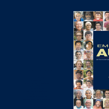
Em nome do Autor
a
rte do brasil
artesanato
arte popular brasileira
arte brasileira
cultura popular
escultura brasileira
cerâmica brasileira
artistas brasileiros
artista popular brasileiro
artistas artesãos
arte do entalhe
cultura brasileira